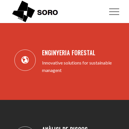
1
2
3
4
5
ENGINYERIA FORESTAL
Innovative solutions for sustainable
managent