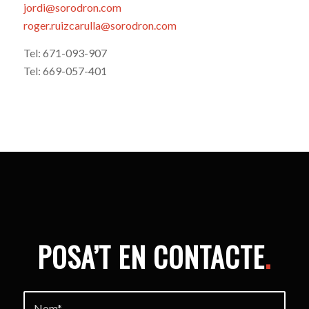
jordi@sorodron.com
roger.ruizcarulla@sorodron.com
Tel: 671-093-907
Tel: 669-057-401
POSA’T EN CONTACTE
.