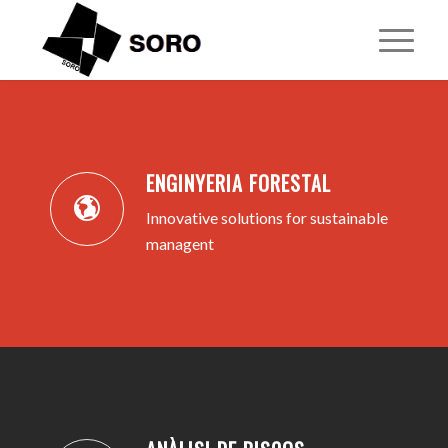
1
2
3
4
5
ENGINYERIA FORESTAL
Innovative solutions for sustainable
managent