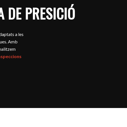
 DE PRESICIÓ
adaptats a les
iques. Amb
realitzem
inspeccions