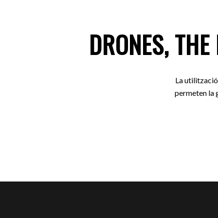
DRONES, THE
La utilitzaci
permeten la g