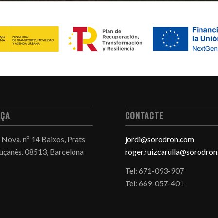
EÇA
CONTACTE
 Nova, nº 14 Baixos, Prats
jordi@sorodron.com
luçanès.
08513, Barcelona
roger.ruizcarulla@sorodro
Tel: 671-093-907
Tel: 669-057-401