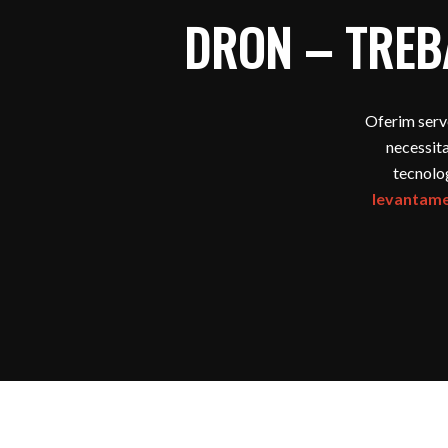
DRON – TREB
Oferim serv
necessita
tecnolog
levantamen