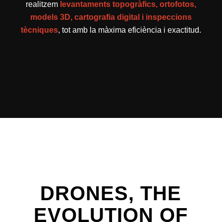
realitzem
levantaments topogràfics, ortofotos,
models 3D, cartografia digital i inspeccions
tècniques
, tot amb la màxima eficiència i exactitud.
DRONES, THE
EVOLUTION OF