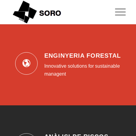
1
2
3
4
5
ENGINYERIA FORESTAL
Innovative solutions for sustainable
managent