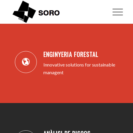
1
2
3
4
5
ENGINYERIA FORESTAL
Innovative solutions for sustainable
managent