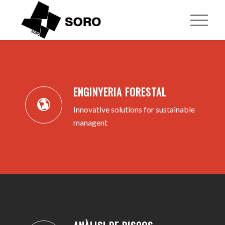
1
2
3
4
5
ENGINYERIA FORESTAL
Innovative solutions for sustainable
managent