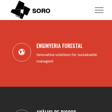
1
2
3
4
5
ENGINYERIA FORESTAL
Innovative solutions for sustainable
managent