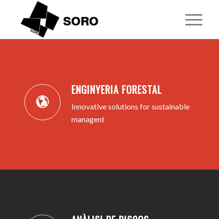
1
2
3
4
5
ENGINYERIA FORESTAL
Innovative solutions for sustainable
managent