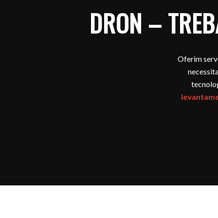
DRON – TREB
Oferim serv
necessita
tecnolog
levantamen