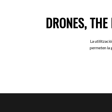
DRONES, THE
La utilitzaci
permeten la g