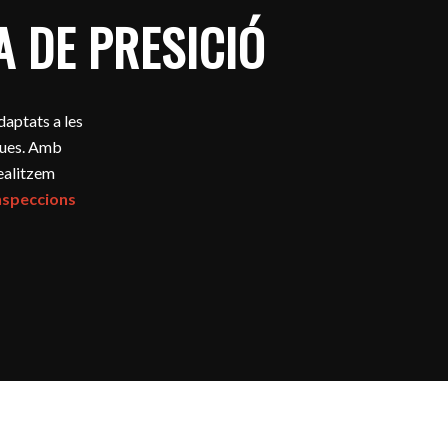
 DE PRESICIÓ
adaptats a les
iques. Amb
realitzem
inspeccions