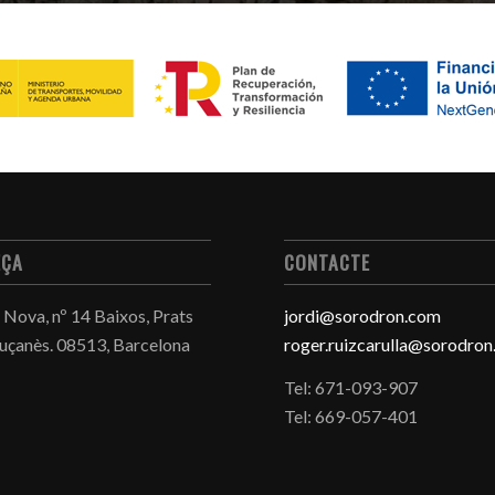
EÇA
CONTACTE
 Nova, nº 14 Baixos, Prats
jordi@sorodron.com
luçanès.
08513, Barcelona
roger.ruizcarulla@sorodro
Tel: 671-093-907
Tel: 669-057-401