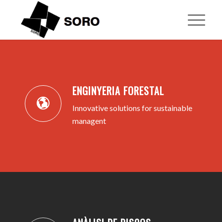
1
2
3
4
5
ENGINYERIA FORESTAL
Innovative solutions for sustainable
managent