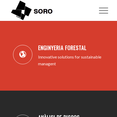
1
2
3
4
5
ENGINYERIA FORESTAL
Innovative solutions for sustainable
managent