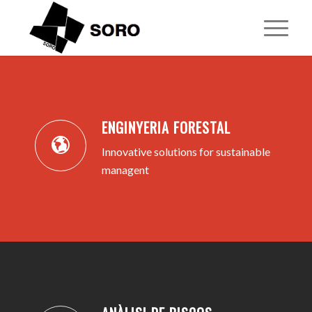
1
2
3
4
5
ENGINYERIA FORESTAL
Innovative solutions for sustainable
managent